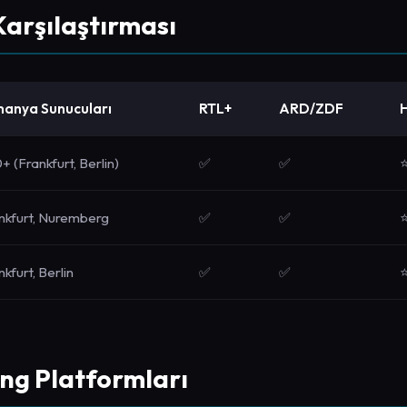
arşılaştırması
anya Sunucuları
RTL+
ARD/ZDF
H
+ (Frankfurt, Berlin)
✅
✅
nkfurt, Nuremberg
✅
✅
kfurt, Berlin
✅
✅
ng Platformları