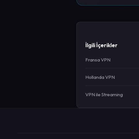
İlgili İçerikler
Fransa VPN
Hollanda VPN
VPN ile Streaming