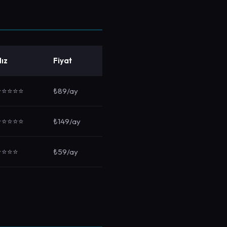
ız
Fiyat
⭐⭐⭐⭐⭐
₺89/ay
⭐⭐⭐⭐⭐
₺149/ay
⭐⭐⭐⭐
₺59/ay